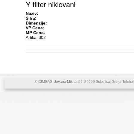
Y filter niklovani
Naziv:
Šifra:
Dimenzije:
VP Cena:
MP Cena:
Artikal 302
© CIMGAS, Jovana Mikica 56, 24000 Subotica, Srbija Telefon: