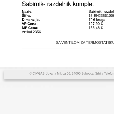
Sabirnik- razdelnik komplet
Naziv:
Sabirnik- razde
Šifra:
16-EH2356100
Dimenzije:
1"-6 kruga
VP Cena:
127,90 €
MP Cena:
153,48 €
Artikal 2356
SA VENTILOM ZA TERMOSTATSK
© CIMGAS, Jovana Mikica 56, 24000 Subotica, Srbija Telefon: