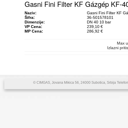
Gasni Fini Filter KF Gázgép KF-4
Naziv:
Gasni Fini Filter KF 
Šifra:
36-501578101
Dimenzije:
DN 40 10 bar
VP Cena:
239,10 €
MP Cena:
286,92 €
Max ul
Izlazni pri
© CIMGAS, Jovana Mikica 56, 24000 Subotica, Srbija Telefon: