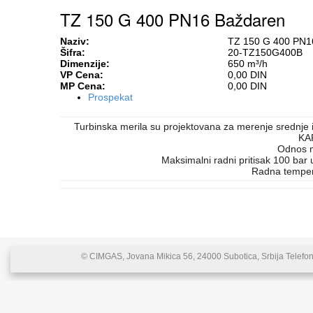
TZ 150 G 400 PN16 Baždaren
Naziv:
TZ 150 G 400 PN1
Šifra:
20-TZ150G400B
Dimenzije:
650 m³/h
VP Cena:
0,00 DIN
MP Cena:
0,00 DIN
Prospekat
Turbinska merila su projektovana za merenje srednje i
KA
Odnos m
Maksimalni radni pritisak 100 bar u
Radna temper
© CIMGAS, Jovana Mikica 56, 24000 Subotica, Srbija Telefon: