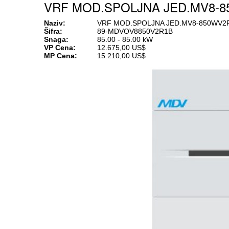
VRF MOD.SPOLJNA JED.MV8-8
Naziv:
VRF MOD.SPOLJNA JED.MV8-850WV2R
Šifra:
89-MDVOV8850V2R1B
Snaga:
85.00 - 85.00 kW
VP Cena:
12.675,00 US$
MP Cena:
15.210,00 US$