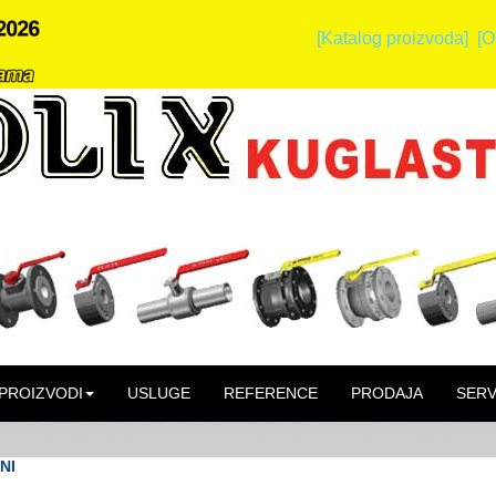
[Katalog proizvoda]
[O
PROIZVODI
USLUGE
REFERENCE
PRODAJA
SERV
NI