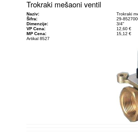
Trokraki mešaoni ventil
Naziv:
Trokraki me
Šifra:
29-852700
Dimenzije:
3/4"
VP Cena:
12,60 €
MP Cena:
15,12 €
Artikal 8527