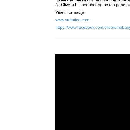
"pretekne" biti iskorišćeno za pomoćne ap
će Oliveru biti neophodne nakon genetsk
Više informacija
www.subotica.com
https://www.facebook.com/oliversmabab