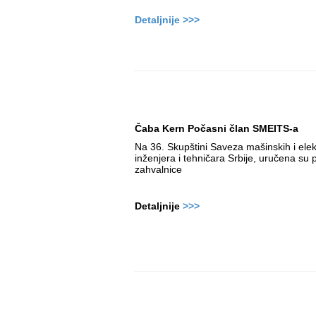
Detaljnije >>>
Čaba Kern Počasni član SMEITS-a
Na 36. Skupštini Saveza mašinskih i elek
inženjera i tehničara Srbije, uručena su p
zahvalnice
Detaljnije
>>>