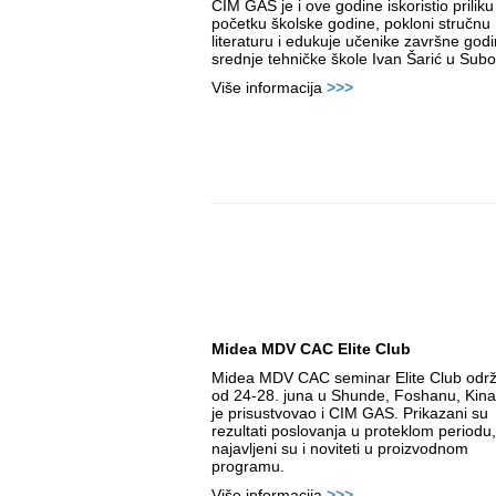
CIM GAS je i ove godine iskoristio prilik
početku školske godine, pokloni stručnu
literaturu i edukuje učenike završne god
srednje tehničke škole Ivan Šarić u Subot
Više informacija
>>>
Midea MDV CAC Elite Club
Midea MDV CAC seminar Elite Club održ
od 24-28. juna u Shunde, Foshanu, Kin
je prisustvovao i CIM GAS. Prikazani su
rezultati poslovanja u proteklom periodu,
najavljeni su i noviteti u proizvodnom
programu.
Više informacija
>>>