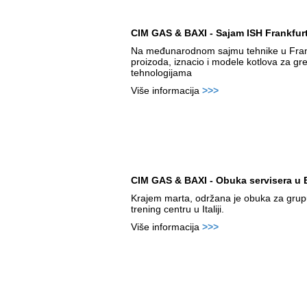
CIM GAS & BAXI - Sajam ISH Frankfur
Na međunarodnom sajmu tehnike u Frankf
proizoda, iznacio i modele kotlova za gr
tehnologijama
Više informacija
>>>
CIM GAS & BAXI - Obuka servisera u B
Krajem marta, održana je obuka za grup
trening centru u Italiji.
Više informacija
>>>