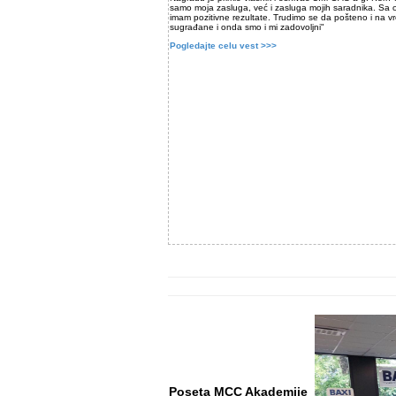
samo moja zasluga, već i zasluga mojih saradnika. Sa 
imam pozitivne rezultate. Trudimo se da pošteno i na 
sugrađane i onda smo i mi zadovoljni"
Pogledajte celu vest >>>
Poseta MCC Akademije