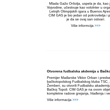
Mlada Gažo Oršolja, uspela je da, kao j
Vojvodine, učestvuje kao vololnter u organ
Letnjih Olimpijskih igara u Buenos Ajre
CIM GAS je bio jedan od pokrovitelja 
je da se ovaj san ostvari.
Više informcija
>>>
Otvorena fudbalska akdemija u Bačko
Premijer Mađarske Viktor Orban i preds
bačkotopolskog Fudbalskog kluba TSC,
Žemberi, su otvorili Fudbalsku akademi
Bačkoj Topoli. CIM GAS je na ovom obje
kompletne radove grejanja, hlađenja i ven
Više informacija
>>>