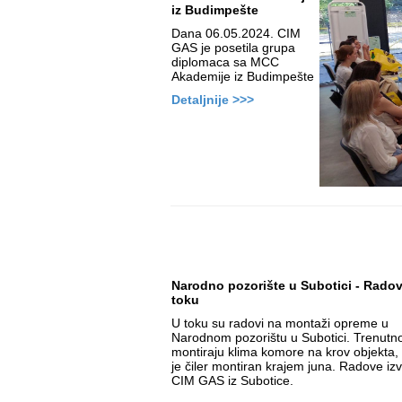
iz Budimpešte
Dana 06.05.2024. CIM
GAS je posetila grupa
diplomaca sa MCC
Akademije iz Budimpešte
Detaljnije >>>
Narodno pozorište u Subotici - Radov
toku
U toku su radovi na montaži opreme u
Narodnom pozorištu u Subotici. Trenutn
montiraju klima komore na krov objekta,
je čiler montiran krajem juna. Radove iz
CIM GAS iz Subotice.