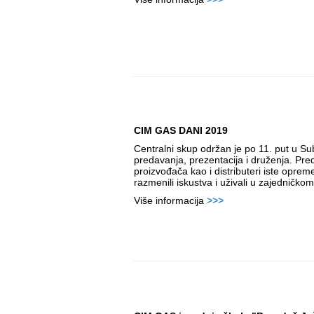
CIM GAS DANI 2019
Centralni skup održan je po 11. put u Sub
predavanja, prezentacija i druženja. Pred
proizvođača kao i distributeri iste opre
razmenili iskustva i uživali u zajedničko
Više informacija
>>>