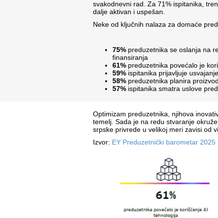
svakodnevni rad. Za 71% ispitanika, trenu
dalje aktivan i uspešan.
Neke od ključnih nalaza za domaće predu
75%
preduzetnika se oslanja na re
finansiranja
61%
preduzetnika povećalo je kori
59%
ispitanika prijavljuje usvajanj
58%
preduzetnika planira proizvod
57%
ispitanika smatra uslove pred
Optimizam preduzetnika, njihova inovati
temelj. Sada je na redu stvaranje okruž
srpske privrede u velikoj meri zavisi od 
Izvor:
EY Preduzetnički barometar 2025