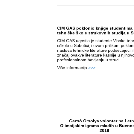
CIM GAS poklonio knjige studentima
tehničke škole strukovnih studija u S
CIM GAS ugostio je studente Visoke teh
sškole u Subotici, i ovom prilikom poklon
naslova tehničke literature podsećajući i
značaj ovakve literature kasnije u njiho
profesionalnom bavljenju u struci
Više informacija
>>>
Gazsó Orsolya volonter na Letn
Olimpijskim igrama mladih u Buenos
2018