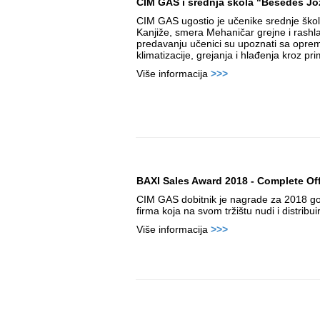
CIM GAS i srednja škola "Besedeš Jo
CIM GAS ugostio je učenike srednje škol
Kanjiže, smera Mehaničar grejne i rashl
predavanju učenici su upoznati sa opre
klimatizacije, grejanja i hlađenja kroz pr
Više informacija
>>>
BAXI Sales Award 2018 - Complete Of
CIM GAS dobitnik je nagrade za 2018 g
firma koja na svom tržištu nudi i distribui
Više informacija
>>>