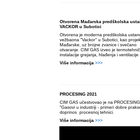
Otvorena Mađarska predškolska ust
VACKOR u Subotici
Otvorena je moderna predškolska ustano
vežbaona "Vackor" u Subotici, kao proje
Mađarske, uz brojne zvanice i svečano
otvaranje. CIM GAS izveo je termotehni
instalacije grejanja, hlađenja i ventilacije
Više informacija
>>>
PROCESING 2021
CIM GAS učestvovao je na PROCESING 2
"Gasovi u industriji - primeri dobre pra
doprinos procesnoj tehnici.
V
iše informacija
>>>