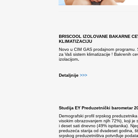
BRISCOOL IZOLOVANE BAKARNE CEV
KLIMATIZACIJU
Novo u CIM GAS prodajnom programu. S
za Vaš sistem klimatizacije ! Bakrenih ce
izolacijom
.
Detaljnije
>
>>
Studija EY Preduzetnički barometar 2
Demografski profil srpskog preduzetnika
visokim obrazovanjem njih 72%), koji j
i deset sati dnevno (49% ispitanika). N
preduzeća starija od dvadeset godina, št
srpskog preduzetništva potvrđuje poda