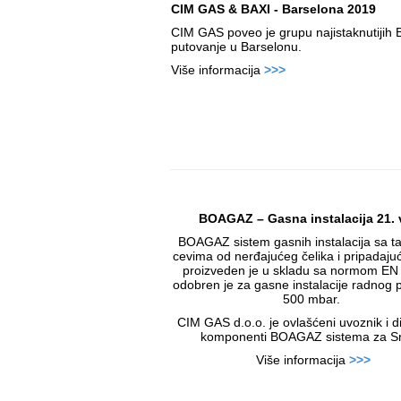
CIM GAS & BAXI - Barselona 2019
CIM GAS poveo je grupu najistaknutijih 
putovanje u Barselonu.
Više informacija
>>>
BOAGAZ – Gasna instalacija 21.
BOAGAZ sistem gasnih instalacija sa t
cevima od nerđajućeg čelika i pripadajući
proizveden je u skladu sa normom EN
odobren je za gasne instalacije radnog p
500 mbar.
CIM GAS d.o.o. je ovlašćeni uvoznik i di
komponenti BOAGAZ sistema za Srb
Više informacija
>>>