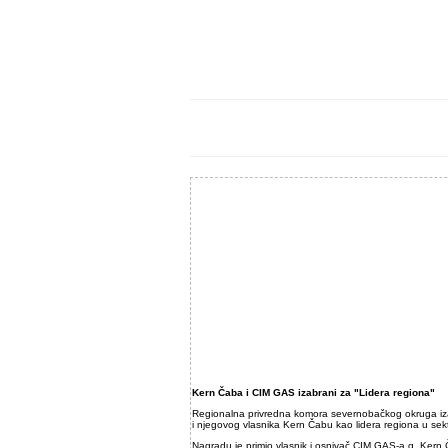
Kern Čaba i CIM GAS izabrani za "Lidera regiona"
Regionalna privredna komora severnobačkog okruga i
i njegovog vlasnika Kern Čabu kao lidera regiona u sekto
Nagradu je primio vlasnik i osnivač CIM GAS-a g. Kern 