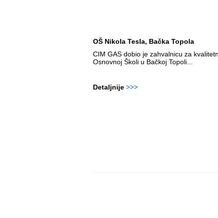
OŠ Nikola Tesla, Bačka Topola
CIM GAS dobio je zahvalnicu za kvalitet
Osnovnoj Školi u Bačkoj Topoli...
Detaljnije
>>>