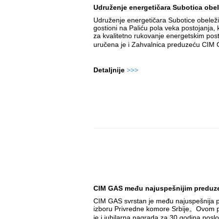
Udruženje energetičara Subotica obel
Udruženje energetičara Subotice obeležil
gostioni na Paliću pola veka postojanja, 
za kvalitetno rukovanje energetskim po
uručena je i Zahvalnica preduzeću CIM 
Detaljnije
>>>
CIM GAS među najuspešnijim preduze
CIM GAS svrstan je među najuspešnija 
izboru Privredne komore Srbije。
Ovom p
je i jubilarna nagrada za 30 godina pos