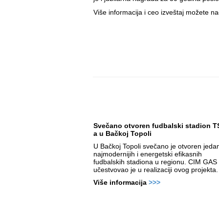
Više informacija i ceo izveštaj možete na
Svečano otvoren fudbalski stadion T
a u Bačkoj Topoli
U Bačkoj Topoli svečano je otvoren jeda
najmodernijih i energetski efikasnih
fudbalskih stadiona u regionu. CIM GAS
učestvovao je u realizaciji ovog projekta.
Više informacija
>>>