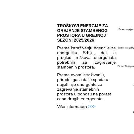
TROŠKOVI ENERGIJE ZA
GREJANJE STAMBENOG
PROSTORA U GREJNOJ
SEZONI 2025/2026
Prema istraživanju Agencije za
energetiku Srbije, dat je
pregled troškova energenata
potrebnih za zagrevanje
stambenih prostora.
Prema ovom istraživanju,
prirodni gas i dalje spada u
najjeftinije energente za
zagrevanje stamebnih
prostora u odnosu na porast
cena drugih energenata.
Više informacija
>>>