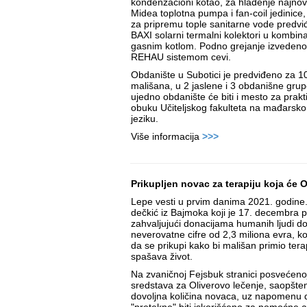
kondenzacioni kotao, za hlađenje najnov
Midea toplotna pumpa i fan-coil jedinice
za pripremu tople sanitarne vode predvi
BAXI solarni termalni kolektori u kombina
gasnim kotlom. Podno grejanje izvedeno
REHAU sistemom cevi.
Obdanište u Subotici je predviđeno za 1
mališana, u 2 jaslene i 3 obdanišne grup
ujedno obdanište će biti i mesto za prakt
obuku Učiteljskog fakulteta na mađarsk
jeziku.
Više informacija
>>>
Prikupljen novac za terapiju koja će Ol
Lepe vesti u prvim danima 2021. godine. 
dečkić iz Bajmoka koji je 17. decembra p
zahvaljujući donacijama humanih ljudi d
neverovatne cifre od 2,3 miliona evra, k
da se prikupi kako bi mališan primio ter
spašava život.
Na zvaničnoj Fejsbuk stranici posvećenoj 
sredstava za Oliverovo lečenje, saopšten
dovoljna količina novaca, uz napomenu 