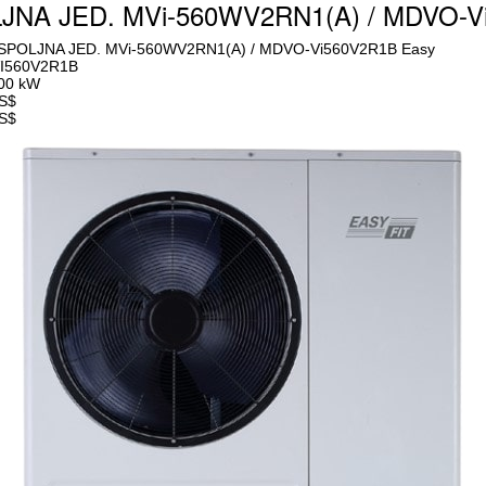
NA JED. MVi-560WV2RN1(A) / MDVO-V
POLJNA JED. MVi-560WV2RN1(A) / MDVO-Vi560V2R1B Easy
I560V2R1B
.00 kW
US$
US$