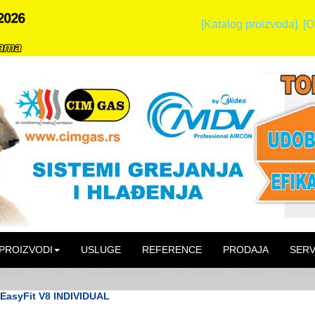
[Katalog proizvoda]
[O
PROIZVODI
USLUGE
REFERENCE
PRODAJA
SERV
asyFit V8 INDIVIDUAL