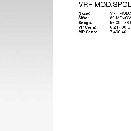
VRF MOD.SPOLJ
Naziv:
VRF MOD.S
Šifra:
89-MDVOV
Snaga:
56.00 - 56
VP Cena:
6.247,00 
MP Cena:
7.496,40 