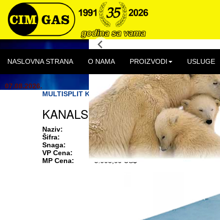
NASLOVNA STRANA
O NAMA
PROIZVODI
USLUGE
07.08.2026.
MULTISPLIT KANALSKA JEDINICA VISOKOG STATIČ
KANALSKA UNUTRAŠNJA JEDINI
Naziv:
KANALSKA UNUTRAŠNJA JEDINICA VIS
Šifra:
89-MDVD560T1N1
Snaga:
56.00 - 63.00 kW
VP Cena:
2.503,00 US$
MP Cena:
3.003,60 US$