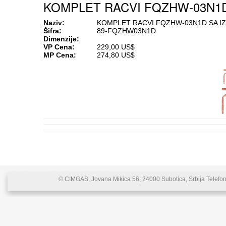
KOMPLET RACVI FQZHW-03N1D SA
Naziv:
KOMPLET RACVI FQZHW-03N1D SA IZOLA
Šifra:
89-FQZHW03N1D
Dimenzije:
VP Cena:
229,00 US$
MP Cena:
274,80 US$
© CIMGAS, Jovana Mikica 56, 24000 Subotica, Srbija Telefon: